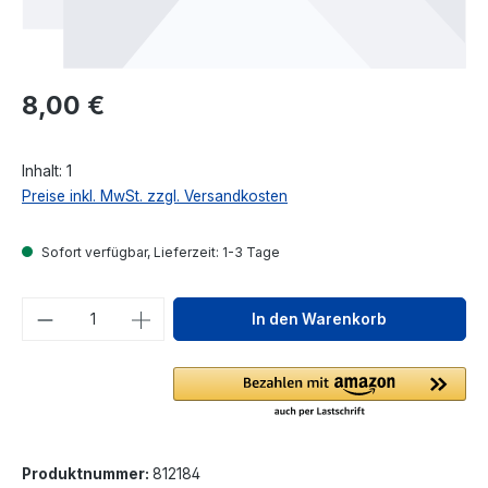
Regulärer Preis:
8,00 €
Inhalt:
1
Preise inkl. MwSt. zzgl. Versandkosten
Sofort verfügbar, Lieferzeit: 1-3 Tage
Produkt Anzahl: Gib den gewünschten We
In den Warenkorb
Produktnummer:
812184