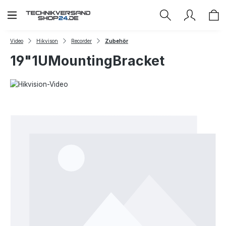
Zum Hauptinhalt springen
Video
Hikvison
Recorder
Zubehör
19"1UMountingBracket