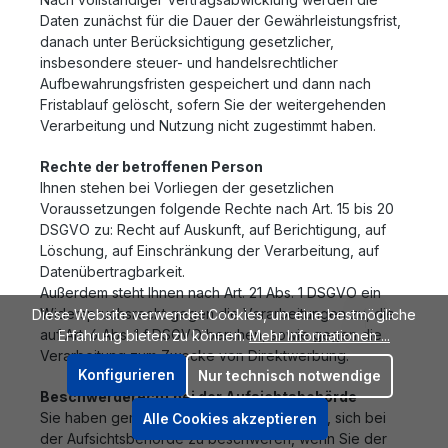
Daten zunächst für die Dauer der Gewährleistungsfrist,
danach unter Berücksichtigung gesetzlicher,
insbesondere steuer- und handelsrechtlicher
Aufbewahrungsfristen gespeichert und dann nach
Fristablauf gelöscht, sofern Sie der weitergehenden
Verarbeitung und Nutzung nicht zugestimmt haben.
Rechte der betroffenen Person
Ihnen stehen bei Vorliegen der gesetzlichen
Voraussetzungen folgende Rechte nach Art. 15 bis 20
DSGVO zu: Recht auf Auskunft, auf Berichtigung, auf
Löschung, auf Einschränkung der Verarbeitung, auf
Datenübertragbarkeit.
Außerdem steht Ihnen nach Art. 21 Abs. 1 DSGVO ein
Widerspruchsrecht gegen die Verarbeitungen zu, die
Diese Website verwendet Cookies, um eine bestmögliche
auf Art. 6 Abs. 1 f DSGVO beruhen, sowie gegen die
Erfahrung bieten zu können.
Mehr Informationen ...
Verarbeitung zum Zwecke von Direktwerbung.
Konfigurieren
Nur technisch notwendige
Beschwerderecht bei der Aufsichtsbehörde
Sie haben gemäß Art. 77 DSGVO das Recht, sich bei
Alle Cookies akzeptieren
der Aufsichtsbehörde zu beschweren, wenn Sie der