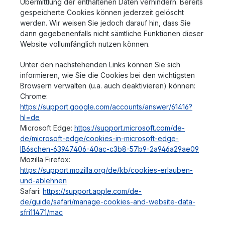
Übermittlung der enthaltenen Daten verhindern. Bereits
gespeicherte Cookies können jederzeit gelöscht
werden. Wir weisen Sie jedoch darauf hin, dass Sie
dann gegebenenfalls nicht sämtliche Funktionen dieser
Website vollumfänglich nutzen können.
Unter den nachstehenden Links können Sie sich
informieren, wie Sie die Cookies bei den wichtigsten
Browsern verwalten (u.a. auch deaktivieren) können:
Chrome:
https://support.google.com/accounts/answer/61416?
hl=de
Microsoft Edge:
https://support.microsoft.com/de-
de/microsoft-edge/cookies-in-microsoft-edge-
lB6schen-63947406-40ac-c3b8-57b9-2a946a29ae09
Mozilla Firefox:
https://support.mozilla.org/de/kb/cookies-erlauben-
und-ablehnen
Safari:
https://support.apple.com/de-
de/guide/safari/manage-cookies-and-website-data-
sfri11471/mac