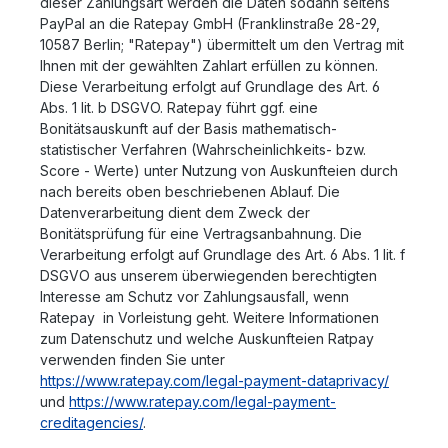
dieser Zahlungsart werden die Daten sodann seitens
PayPal an die Ratepay GmbH (Franklinstraße 28-29,
10587 Berlin; "Ratepay") übermittelt um den Vertrag mit
Ihnen mit der gewählten Zahlart erfüllen zu können.
Diese Verarbeitung erfolgt auf Grundlage des Art. 6
Abs. 1 lit. b DSGVO. Ratepay führt ggf. eine
Bonitätsauskunft auf der Basis mathematisch-
statistischer Verfahren (Wahrscheinlichkeits- bzw.
Score - Werte) unter Nutzung von Auskunfteien durch
nach bereits oben beschriebenen Ablauf. Die
Datenverarbeitung dient dem Zweck der
Bonitätsprüfung für eine Vertragsanbahnung. Die
Verarbeitung erfolgt auf Grundlage des Art. 6 Abs. 1 lit. f
DSGVO aus unserem überwiegenden berechtigten
Interesse am Schutz vor Zahlungsausfall, wenn
Ratepay in Vorleistung geht. Weitere Informationen
zum Datenschutz und welche Auskunfteien Ratpay
verwenden finden Sie unter
https://www.ratepay.com/legal-payment-dataprivacy/
und
https://www.ratepay.com/legal-payment-
creditagencies/
.