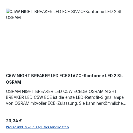
C5W NIGHT BREAKER LED ECE StVZO-Konforme LED 2 St.
OSRAM
OSRAM NIGHT BREAKER LED C5W ECEDie OSRAM NIGHT
BREAKER LED C5W ECE ist die erste LED-Retrofit-Signallampe
von OSRAM mitvoller ECE-Zulassung. Sie kann herkömmliche
C5W-Lampen direkt ersetzen und ist für alle12-V-
Fahrzeugmodelle sowie für sämtliche Lichtfunktionen
Regulärer Preis:
23,34 €
zugelassen – zum Beispiel Innenraum,Kennzeichen- oder
Türbeleuchtung, sofern C5W dort vorgesehen ist.Da die Lampe
Preise inkl. MwSt. zzgl. Versandkosten