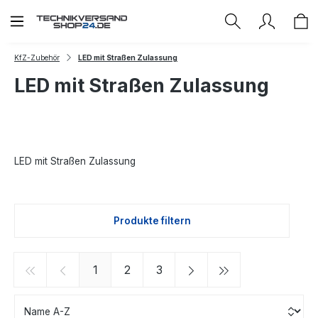
Zum Hauptinhalt springen
KfZ-Zubehör
LED mit Straßen Zulassung
LED mit Straßen Zulassung
LED mit Straßen Zulassung
Produkte filtern
Seite
Seite
Seite
1
2
3