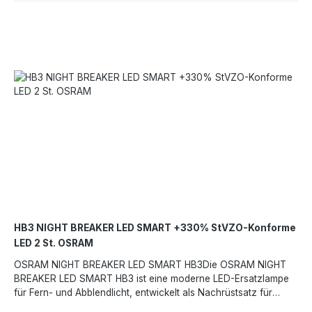
regelmäßigen Einsatz bei Nachtfahrten. Straßenzugelassene
Umrüstung von Halogen auf LED (für passende Scheinwerfer
und Fahrzeuge) Helles, weißes Licht — Farbtemperatur ca.
6000 K Deutlich höhere Lichtleistung verglichen mit Standard-
Halogenlampen Geringerer Energieverbrauch dank LED-
Technik Vibrationsfestes Design und lange Lebensdauer
(deutlich über Halogen) Geeignet für Fern- und Abblendlicht bei
12 V Fahrzeugen (sofern Kompatibilität gegeben)Die NIGHT
BREAKER LED SMART H9 ist eine gute Wahl, wenn du dein
Fahrzeuglicht auf moderne LED-Beleuchtung umrüsten willst —
für bessere Sicht, mehr Sicherheit bei Nacht und eine
langlebige, energieeffiziente Lichtquelle.Angaben gemäß EU-
Verordnung (EU) 2023/988 (GPSR): OSRAM GmbH, Marcel-
Breuer-Straße 4, 80807 München, Deutschland,
contact@osram.com, https://www.osram.de
HB3 NIGHT BREAKER LED SMART +330% StVZO-Konforme
LED 2 St. OSRAM
OSRAM NIGHT BREAKER LED SMART HB3Die OSRAM NIGHT
BREAKER LED SMART HB3 ist eine moderne LED-Ersatzlampe
für Fern- und Abblendlicht, entwickelt als Nachrüstsatz für
Fahrzeuge. Sie liefert helles, weißes Licht mit einer