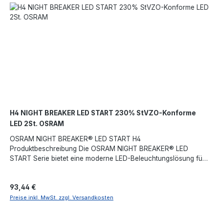
(Fernlicht & Abblendlicht) Wohnmobile und Spezialfahrzeuge
Motorräder Zertifizierung & Garantie Die OSRAM NIGHT
BREAKER® LED START Serie ist TÜV & KBA zertifiziert und für
ausgewählte Fahrzeugmodelle zugelassen. OSRAM bietet eine
3+1 Jahre Garantie.Angaben gemäß EU-Verordnung (EU)
2023/988 (GPSR): OSRAM GmbH, Marcel-Breuer-Straße 4,
80807 München, Deutschland, contact@osram.com,
https://www.osram.de
H4 NIGHT BREAKER LED START 230% StVZO-Konforme
LED 2St. OSRAM
OSRAM NIGHT BREAKER® LED START H4
Produktbeschreibung Die OSRAM NIGHT BREAKER® LED
START Serie bietet eine moderne LED-Beleuchtungslösung für
Fahrzeuge. Mit einer Farbtemperatur von 6000K erzeugen
diese Lampen ein tageslichtähnliches Licht, das die Sichtbarkeit
Regulärer Preis:
93,44 €
auf der Straße verbessert und die Fahrsicherheit erhöht.
Hauptmerkmale Bis zu 230% mehr Helligkeit im Vergleich zu
Preise inkl. MwSt. zzgl. Versandkosten
Standard-Halogenlampen 50% weniger Blendung für eine
komfortablere Fahrt Bis zu 5-mal längere Lebensdauer 60%