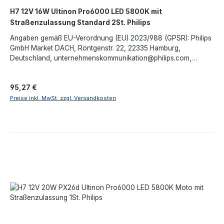
K für kaltweißes, tageslichtähnliches Licht Vibrationsfest und
H7 12V 16W Ultinon Pro6000 LED 5800K mit
besonders langlebig Premium-Qualität aus zertifizierter
Straßenzulassung Standard 2St. Philips
OSRAM-Produktionsstätte (IATF 16949) Individuell geprüfte
Fahrzeugfreigaben durch offizielle Behörden (z. B. TÜV, KBA)
Angaben gemäß EU-Verordnung (EU) 2023/988 (GPSR): Philips
Fälschungsschutz über OSRAM Trust-Programm und strenge
GmbH Market DACH, Röntgenstr. 22, 22335 Hamburg,
QualitätssicherungDie NIGHT BREAKER LED SMART H4/H19 ist
Deutschland, unternehmenskommunikation@philips.com,
damit eine ideale Lösung für alle, die ihr Fahrzeuglichtauf
https://www.philips.de/
moderne LED-Technologie aufrüsten möchten – mit mehr
Sicherheit, besserer Sicht und hoherZuverlässigkeit im
Regulärer Preis:
95,27 €
täglichen Einsatz.Angaben gemäß EU-Verordnung (EU)
Preise inkl. MwSt. zzgl. Versandkosten
2023/988 (GPSR): OSRAM GmbH, Marcel-Breuer-Straße 4,
80807 München, Deutschland, contact@osram.com,
https://www.osram.de