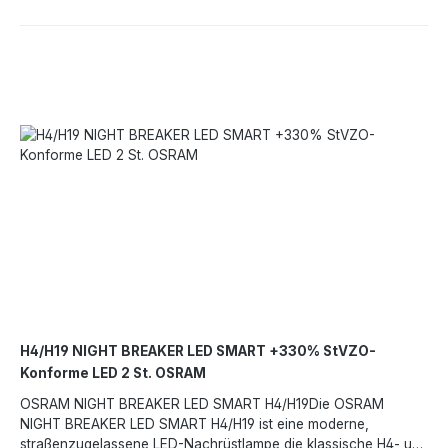
geringerer Energieverbrauch und umweltfreundliche
Technologie Hohe Vibrationsbeständigkeit – ideal für
verschiedene Fahrzeugtypen Neueste LED-Technologie mit
OSRAM Trust Echtheitsprüfung Hochwertige Verarbeitung –
entwickelt und geprüft in einer zertifizierten OSRAM-
Produktionsstätte (IATF 16949) Anwendungsbereiche PKW
(Fernlicht & Abblendlicht) Wohnmobile und Spezialfahrzeuge
Motorräder Zertifizierung & Garantie Die OSRAM NIGHT
BREAKER® LED START Serie ist TÜV & KBA zertifiziert und für
ausgewählte Fahrzeugmodelle zugelassen. OSRAM bietet eine
3+1 Jahre Garantie.Angaben gemäß EU-Verordnung (EU)
2023/988 (GPSR): OSRAM GmbH, Marcel-Breuer-Straße 4,
80807 München, Deutschland, contact@osram.com,
https://www.osram.de
H4/H19 NIGHT BREAKER LED SMART +330% StVZO-
Konforme LED 2 St. OSRAM
OSRAM NIGHT BREAKER LED SMART H4/H19Die OSRAM
NIGHT BREAKER LED SMART H4/H19 ist eine moderne,
straßenzugelassene LED-Nachrüstlampe,die klassische H4- und