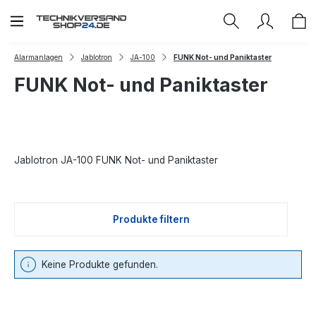
Zum Hauptinhalt springen
Alarmanlagen
Jablotron
JA-100
FUNK Not- und Paniktaster
FUNK Not- und Paniktaster
Jablotron JA-100 FUNK Not- und Paniktaster
Produkte filtern
Keine Produkte gefunden.