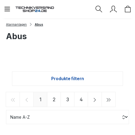
Zum Hauptinhalt springen
Alarmanlagen
Abus
Abus
Produkte filtern
Seite
Seite
Seite
Seite
1
2
3
4