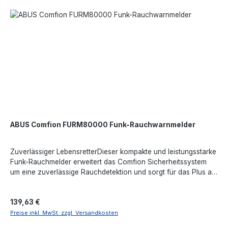
ABUS Comfion FURM80000 Funk-Rauchwarnmelder
Zuverlässiger LebensretterDieser kompakte und leistungsstarke
Funk-Rauchmelder erweitert das Comfion Sicherheitssystem
um eine zuverlässige Rauchdetektion und sorgt für das Plus an
Sicherheit. Bei einem Brandalarm ertönt ein 85 dB lauter
Warnton und zusätzlich informiert er direkt über die Comfion
Regulärer Preis:
139,63 €
App.Sicherheit durch zuverlässige RauchdetektionDer Comfion
Funk-Rauchwarnmelder ist die perfekte Erweiterung für das
Preise inkl. MwSt. zzgl. Versandkosten
Comfion Alarmsystem und sorgt für zuverlässigen Schutz vor