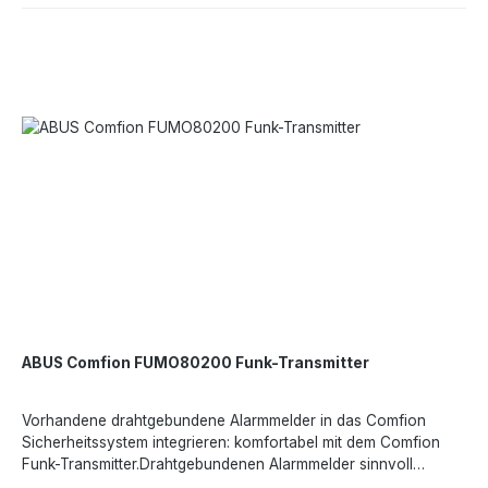
Center GmbH, Linker Kreuthweg 5, 86444 Affing, Deutschland,
TerminalGehäusematerial: KunststoffNotstromversorgung:
https://www.abus.com
JaFunkleistung: 25 mWModulation: 2FSKZertifizierungen:
konform gemäß EN 50131-1Länge: 35 mmMax. Luftfeuchtigkeit:
85 %Batterie - Menge: 4Max. Reichweite Empfangen (Freifeld):
1000 mMin. Betriebstemperatur: -10 °CMax. Betriebstemperatur:
40 °CAbmessungen: 100 x 142 x 35 mmUmweltklasse: IIMax.
Notstrom-Laufzeit: 24 hEingänge: 3 (NC/NO)
0/12VSicherheitsgrad: 2Max. Reichweite Senden (Freifeld): 1000
mBruttogewicht: 0.26 kgNettogewicht: 0.214 kgKompatibel zu:
ComfionBreite: 100 mmSchaltausgänge: 3Funkfrequenz: 868
MHzAusgänge: 3 Relaisausgänge (NC/COM/NO),
WechslerkontaktMeldergruppenabschluss: 3Höhe: 142
mmBatterie - Typ: LR03 AAA 1.5V AlkalineAngaben gemäß EU-
Verordnung (EU) 2023/988 (GPSR): ABUS Security Center
GmbH, Linker Kreuthweg 5, 86444 Affing, Deutschland,
https://www.abus.com
ABUS Comfion FUMO80200 Funk-Transmitter
Vorhandene drahtgebundene Alarmmelder in das Comfion
Sicherheitssystem integrieren: komfortabel mit dem Comfion
Funk-Transmitter.Drahtgebundenen Alarmmelder sinnvoll
integrierenDas Comfion Sicherheitssystem ist so konzipiert,