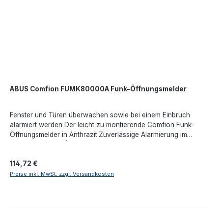
ABUS Comfion FUMK80000A Funk-Öffnungsmelder
Fenster und Türen überwachen sowie bei einem Einbruch
alarmiert werden Der leicht zu montierende Comfion Funk-
Öffnungsmelder in Anthrazit.Zuverlässige Alarmierung im
EinbruchsfallDer Öffnungsmelder erkennt über einen
Magnetkontakt das Öffnen von Fenstern und Türen. Jeder
Regulärer Preis:
114,72 €
unbefugte Zutritt wird an die Alarmanlage gemeldet. Die
Außensicherung gewährt einen starken
Preise inkl. MwSt. zzgl. Versandkosten
Einbruchschutz.Anwesenheitsschutz und
WohnkomfortTypische Schwachstellen eines Hauses für
Einbrecher, wie Fenster, Haus- und Kellertür oder die
Terrassentür können von dem Funk-Öffnungsmelder überwacht