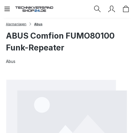
Zum Hauptinhalt springen
Alarmanlagen
Abus
ABUS Comfion FUMO80100
Funk-Repeater
Abus