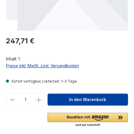
Regulärer Preis:
247,71 €
Inhalt:
1
Preise inkl. MwSt. zzgl. Versandkosten
Sofort verfügbar, Lieferzeit: 1-3 Tage
Produkt Anzahl: Gib den gewünschten We
In den Warenkorb