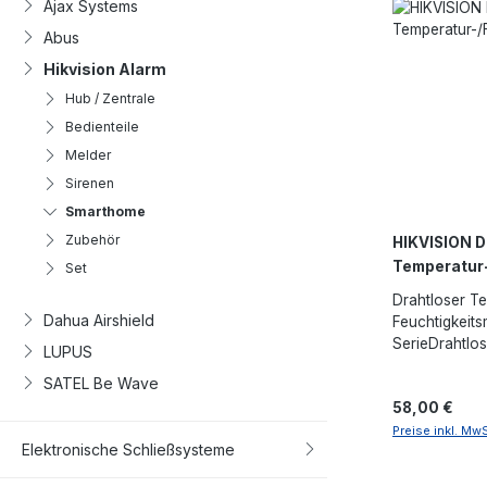
Ajax Systems
Abus
Hikvision Alarm
Hub / Zentrale
Bedienteile
Melder
Sirenen
Smarthome
Zubehör
HIKVISION 
Temperatur-
Set
Drahtloser T
Dahua Airshield
Feuchtigkeit
SerieDrahtlo
LUPUS
Feuchtigkeit
SATEL Be Wave
BildschirmMo
Regulärer Pre
58,00 €
Mehrzweckan
Batterien bet
Preise inkl. Mw
Elektronische Schließsysteme
2 JahreVollst
AppMehrere R