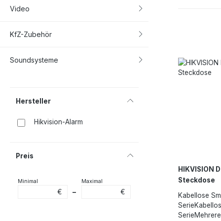
einfach zu in
Video
Interferenz-
ÜbertragungF
vom Steuer-
KfZ-Zubehör
Soundsysteme
Hersteller
Hikvision-Alarm
Preis
HIKVISION D
Steckdose
Minimal
Maximal
€
€
–
Kabellose Sm
SerieKabello
SerieMehrere