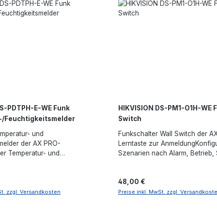
DS-PDTPH-E-WE Funk
HIKVISION DS-PM1-O1H-WE F
/Feuchtigkeitsmelder
Switch
emperatur- und
Funkschalter Wall Switch der A
smelder der AX PRO-
Lerntaste zur AnmeldungKonfig
ser Temperatur- und
Szenarien nach Alarm, Betrieb,
smelder der AX PRO-Serie2,7\"
Zeitplan oder manuellNO/NC-R
dulares Design für
(100 V ~ 240 V AC, maximal 13 A
is:
Regulärer Preis:
48,00 €
wendungenEs wird mit 2 AAA-
zum DebuggenLED-Statusanze
riebenBatterielebensdauer bis zu
FunkübertragungModulation 2
St. zzgl. Versandkosten
Preise inkl. MwSt. zzgl. Versandkost
ändig fernkonfigurierbar per
GFSKSendefrequenz 868MHzA
egistrierungsmethoden und
Sicherheitsverschlüsselung1,6 