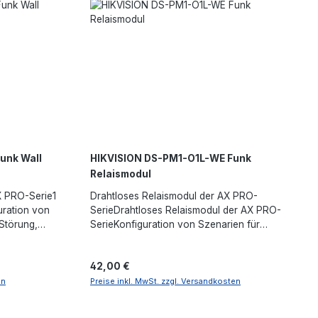
unk Wall
HIKVISION DS-PM1-O1L-WE Funk
Relaismodul
X PRO-Serie1
Drahtloses Relaismodul der AX PRO-
uration von
SerieDrahtloses Relaismodul der AX PRO-
 Störung,
SerieKonfiguration von Szenarien für
elaisausgang
verschiedene EventsEs verfügt über einen
)Serieller Port
Sabotageeingang, der als Zoneneingang für
Regulärer Preis:
42,00 €
igeZweiwege-
Alarm verwendet werden
kannAutomatisierungsbetrieb: Ein Knopf zum
en
Preise inkl. MwSt. zzgl. Versandkosten
ES-128-
Ein- oder Ausschalten über die App, den
km
Druckknopf oder die TastaturStatusanzeige