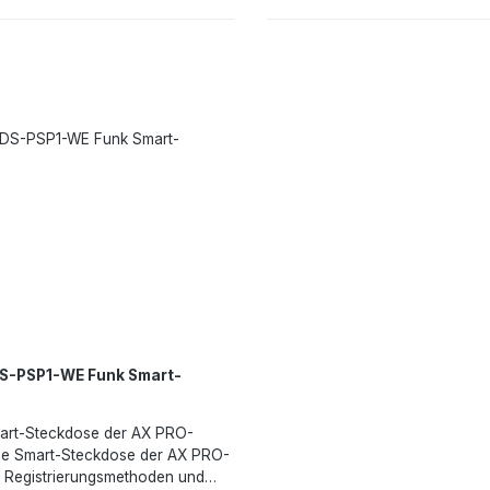
stallierendes DesignAnti-
Übertragungsreichweite im off
Frequenzsprung für zuverlässige
FeldLeistung: 100 V ~ 240 V We
unkreichweite von 1200 Metern
50/60 HzBetriebstemperatur -1
HUB
°CRelative Luftfeuchtigkeit 10 
%Kunststoffschaleweiße
FarbeInneninstallationsumgebun
der Wandsteckdose platziert
werden)Abmessungen: 38 (B) x 2
mmGewicht: 31,5 g
S-PSP1-WE Funk Smart-
art-Steckdose der AX PRO-
se Smart-Steckdose der AX PRO-
 Registrierungsmethoden und