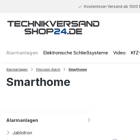
 Hauptinhalt springen
Zur Suche springen
Zur Hauptnavigation springen
Kostenloser Versand ab 1000 
Alarmanlagen
Elektronische Schließsysteme
Video
KfZ
Alarmanlagen
Hikvision Alarm
Smarthome
Smarthome
Alarmanlagen
Jablotron