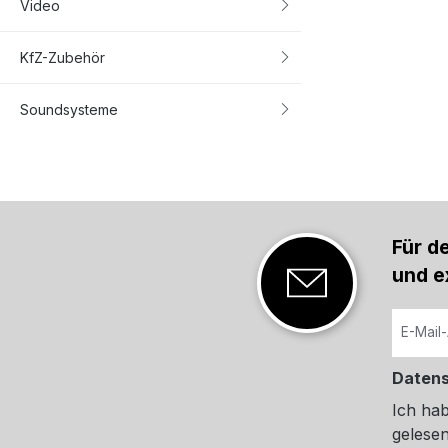
Video
KfZ-Zubehör
Soundsysteme
Für d
und e
Daten
Ich ha
gelesen