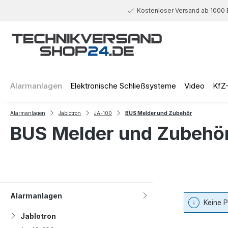
 Hauptinhalt springen
Zur Suche springen
Zur Hauptnavigation springen
Kostenloser Versand ab 1000 
Alarmanlagen
Elektronische Schließsysteme
Video
KfZ
Alarmanlagen
Jablotron
JA-100
BUS Melder und Zubehör
BUS Melder und Zubehö
Alarmanlagen
Keine 
Jablotron