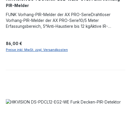
PIR-Melder
FUNK Vorhang-PIR-Melder der AX PRO-SerieDrahtloser
Vorhang-PIR-Melder der AX PRO-Serie10/5 Meter
Erfassungsbereich, 5°Anti-Haustiere bis 12 kgAktive IR-
AbdeckungGround-Zero-SchutzFrequenzspringen gegen
StörungenIP65-Schutz
Regulärer Preis:
86,00 €
Preise inkl. MwSt. zzgl. Versandkosten