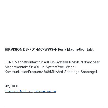
HIKVISION DS-PD1-MC-WWS-H Funk Magnetkontakt
FUNK Magnetkontakt für AXHub-SystemHIKVISION drahtloser
Magnetkontakt für AXHub-SystemZwei-Wege-
KommunikationFrequenz 868MHzAnti-Sabotage-Sabotage1
LED-AnzeigeAngetrieben durch CR123A 3V 12V DC Batterie.
Regulärer Preis:
32,00 €
Preise inkl. MwSt. zzgl. Versandkosten