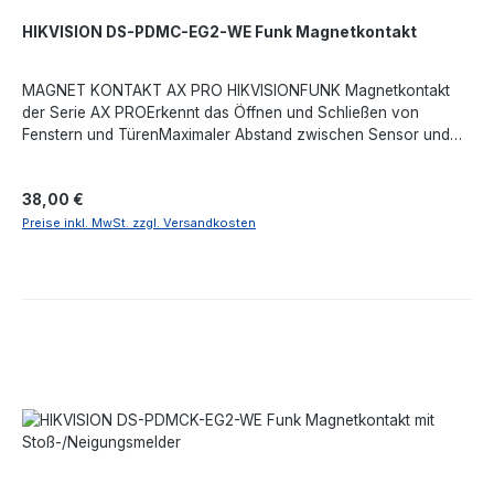
HIKVISION DS-PDMC-EG2-WE Funk Magnetkontakt
MAGNET KONTAKT AX PRO HIKVISIONFUNK Magnetkontakt
der Serie AX PROErkennt das Öffnen und Schließen von
Fenstern und TürenMaximaler Abstand zwischen Sensor und
Magnet: 43 mmCR123A-Lithiumbatterie nicht im Lieferumfang
enthaltenBatterielebensdauer bis zu 5 JahreSchlankes Design
Regulärer Preis:
38,00 €
für diskrete InstallationVollständig fernkonfigurierbar per
AppMehrere Registrierungsmethoden und einfach zu
Preise inkl. MwSt. zzgl. Versandkosten
installierendes DesignAnti-Interferenz-Frequenzsprung für
zuverlässige ÜbertragungFunkreichweite von 1600 Metern vom
Steuer-HUB.