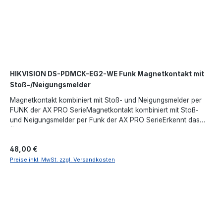
HIKVISION DS-PDMCK-EG2-WE Funk Magnetkontakt mit
Stoß-/Neigungsmelder
Magnetkontakt kombiniert mit Stoß- und Neigungsmelder per
FUNK der AX PRO SerieMagnetkontakt kombiniert mit Stoß-
und Neigungsmelder per Funk der AX PRO SerieErkennt das
Öffnen und Schließen von Fenstern und Türen sowie
ErschütterungenMaximaler Abstand zwischen Sensor und
Regulärer Preis:
48,00 €
Magnet: 43 mmErweiterung von 2 verdrahteten
EingängenFernkonfiguration per AppMehrfache
Preise inkl. MwSt. zzgl. Versandkosten
Registrierungsmethode und einfaches InstallationsdesignEs
wird mit 1 CR123A-Lithiumbatterie betriebenBatterielebensdauer
bis zu 3 JahreAnti-Interferenz-Frequenzsprung für
zuverlässige ÜbertragungFunkreichweite von 1600 Metern vom
Steuer-HUB.