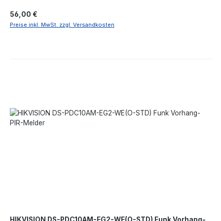
wird mit 2 CR123A-Lithiumbatterien
Regulärer Preis:
56,00 €
betriebenBatterielebensdauer bis zu 5 JahreAnti-Interferenz-
Frequenzsprung für zuverlässige ÜbertragungFunkreichweite
Preise inkl. MwSt. zzgl. Versandkosten
von 1600 Metern vom Steuer-HUB.
HIKVISION DS-PDC10AM-EG2-WE(O-STD) Funk Vorhang-