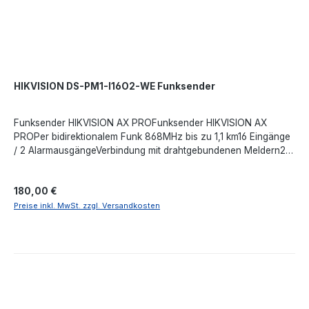
HIKVISION DS-PM1-I16O2-WE Funksender
Funksender HIKVISION AX PROFunksender HIKVISION AX
PROPer bidirektionalem Funk 868MHz bis zu 1,1 km16 Eingänge
/ 2 AlarmausgängeVerbindung mit drahtgebundenen Meldern2
12-V-Ausgänge zur Stromversorgung externer
DetektorenStampfer vorne und hintenBatterie-Backup
Regulärer Preis:
180,00 €
unterstützen.
Preise inkl. MwSt. zzgl. Versandkosten