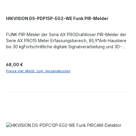
HIKVISION DS-PDP15P-EG2-WE Funk PIR-Melder
FUNK PIR-Melder der Serie AX PRODrahtloser PIR-Melder der
Serie AX PRO15 Meter Erfassungsbereich, 85,9°Anti-Haustiere
bis 30 kgFortschrittliche digitale Signalverarbeitung und 3D-
Optik (Smart Environmental Control)Fernkonfiguration per
AppMehrfache Registrierungsmethode und einfaches
Regulärer Preis:
68,00 €
InstallationsdesignCR123A-Lithiumbatterie nicht im Lieferumfang
enthaltenBatterielebensdauer bis zu 5 JahreAnti-Interferenz-
Preise inkl. MwSt. zzgl. Versandkosten
Frequenzsprung für zuverlässige ÜbertragungFunkreichweite
von 1600 Metern vom Steuer-HUB.