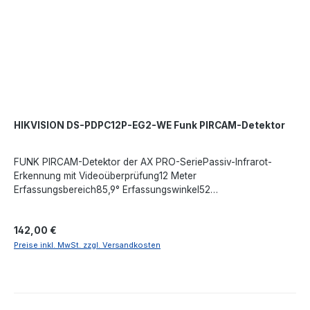
HIKVISION DS-PDPC12P-EG2-WE Funk PIRCAM-Detektor
FUNK PIRCAM-Detektor der AX PRO-SeriePassiv-Infrarot-
Erkennung mit Videoüberprüfung12 Meter
Erfassungsbereich85,9° Erfassungswinkel52
ErfassungszonenErkennungsgeschwindigkeit von 0,3 ~ 2
m/sDrei EmpfindlichkeitsstufenImmunität gegen Haustiere bis 30
Regulärer Preis:
142,00 €
kg6500 Lux WeißlichtfilterDigitale
TemperaturkompensationGround-Zero-Schutzdigitale
Preise inkl. MwSt. zzgl. Versandkosten
Verarbeitungversiegelte OptikSabotageschutz vorne und
hintenUmgebungstemperaturanzeigeAnzeige der
SignalstärkeEingebaute Kamera zur Videoüberprüfung mit
ASX340-BildsensorBildauflösung: 640x480, 320x240,