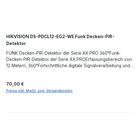
HIKVISION DS-PDCL12-EG2-WE Funk Decken-PIR-
Detektor
FUNK Decken-PIR-Detektor der Serie AX PRO 360°Funk-
Decken-PIR-Detektor der Serie AX PROErfassungsbereich von
12 Metern, 360°Fortschrittliche digitale Signalverarbeitung und
3D-Optik (Smart Environmental Control)Fernkonfiguration per
AppMehrfache Registrierungsmethode und einfaches
Regulärer Preis:
70,00 €
InstallationsdesignEs wird von einer CR123A-Lithiumbatterie
betriebenBatterielebensdauer bis zu 5 JahreAnti-Interferenz-
Preise inkl. MwSt. zzgl. Versandkosten
Frequenzsprung für zuverlässige ÜbertragungFunkreichweite
von 1600 Metern vom Steuer-HUB.