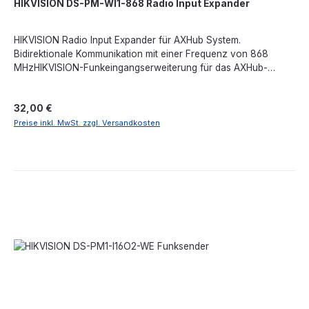
HIKVISION DS-PM-WI1-868 Radio Input Expander
HIKVISION Radio Input Expander für AXHub System.
Bidirektionale Kommunikation mit einer Frequenz von 868
MHzHIKVISION-Funkeingangserweiterung für das AXHub-
SystemBidirektionale Kommunikation mit einer Frequenz von
868 MHzAES-128-VerschlüsselungSabotageschutz2
Regulärer Preis:
32,00 €
StatusanzeigenNicht für den Außenbereich
geeignetAngetrieben durch CR123 A 3V DC Batterie.
Preise inkl. MwSt. zzgl. Versandkosten