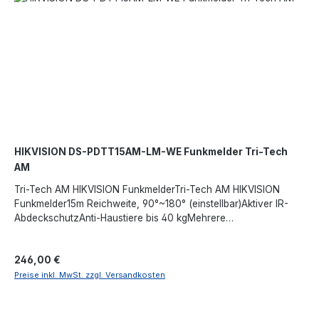
HIKVISION DS-PDTT15AM-LM-WE Funkmelder Tri-Tech
AM
Tri-Tech AM HIKVISION FunkmelderTri-Tech AM HIKVISION
Funkmelder15m Reichweite, 90°~180° (einstellbar)Aktiver IR-
AbdeckschutzAnti-Haustiere bis 40 kgMehrere
Registrierungsmethoden und einfache
InstallationFrequenzspringen gegen StörungenIP65-Schutz.
Regulärer Preis:
246,00 €
Preise inkl. MwSt. zzgl. Versandkosten