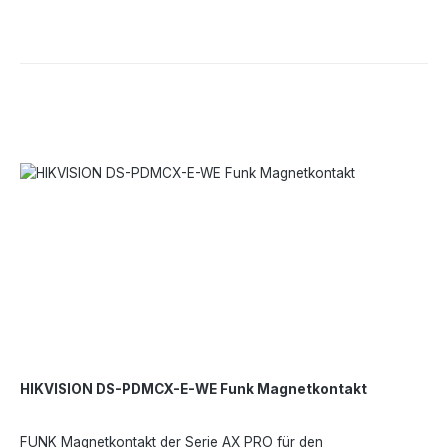
und einfach zu installierendes DesignAnti-Interferenz-
Frequenzsprung für zuverlässige ÜbertragungFunkreichweite
von 1200 Metern vom Steuer-HUB.
HIKVISION DS-PDMCX-E-WE Funk Magnetkontakt
FUNK Magnetkontakt der Serie AX PRO für den