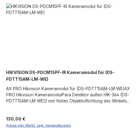
HIKVISION DS-PDCM15PF-IR Kameramodul für (DS-
PDTT15AM-LM-WE)
AX PRO Hikvision Kameramodul für (DS-PDTT15AM-LM-WE)AX
PRO Hikvision KameramodulPara Detektor außen HIK-364 (DS-
PDTT15AM-LM-WE)2 mm festes ObjektivRichtung des Winkels
einstellbar und an den Winkel des Detektors
anpassbarNachtsicht 15 Meter3D-DNRIP66-Schutz.
Regulärer Preis:
130,00 €
Preise inkl. MwSt. zzgl. Versandkosten