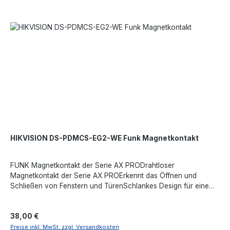
HIKVISION DS-PDMCS-EG2-WE Funk Magnetkontakt
FUNK Magnetkontakt der Serie AX PRODrahtloser
Magnetkontakt der Serie AX PROErkennt das Öffnen und
Schließen von Fenstern und TürenSchlankes Design für eine
diskrete und unauffällige InstallationMaximaler Abstand
zwischen Sensor und Magnet: 52 mmEs wird mit einer CR2450-
Regulärer Preis:
38,00 €
Batterie betriebenBatterielebensdauer bis zu 3 JahreVollständig
fernkonfigurierbar per AppMehrere Registrierungsmethoden
Preise inkl. MwSt. zzgl. Versandkosten