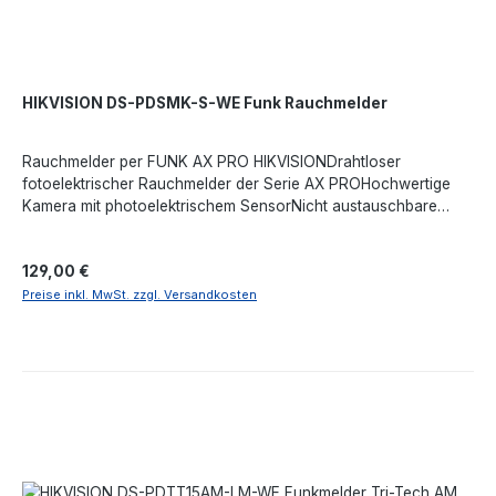
HIKVISION DS-PDSMK-S-WE Funk Rauchmelder
Rauchmelder per FUNK AX PRO HIKVISIONDrahtloser
fotoelektrischer Rauchmelder der Serie AX PROHochwertige
Kamera mit photoelektrischem SensorNicht austauschbare
Batterie mit 10 Jahren LebensdauerFunkreichweite von 800
Metern vom Steuer-HUB.
Regulärer Preis:
129,00 €
Preise inkl. MwSt. zzgl. Versandkosten