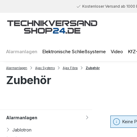
 Hauptinhalt springen
Zur Suche springen
Zur Hauptnavigation springen
Kostenloser Versand ab 1000 
Alarmanlagen
Elektronische Schließsysteme
Video
KfZ
Alarmanlagen
Ajax Systems
Ajax Fibra
Zubehör
Zubehör
Alarmanlagen
Keine 
Jablotron