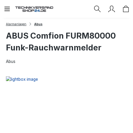
Zum Hauptinhalt springen
Alarmanlagen
Abus
ABUS Comfion FURM80000
Funk-Rauchwarnmelder
Abus