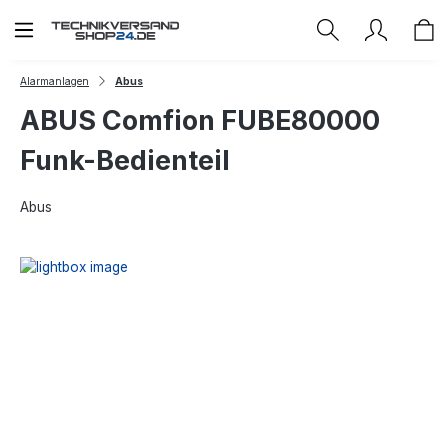
Zum Hauptinhalt springen
Alarmanlagen
Abus
ABUS Comfion FUBE80000
Funk-Bedienteil
Abus