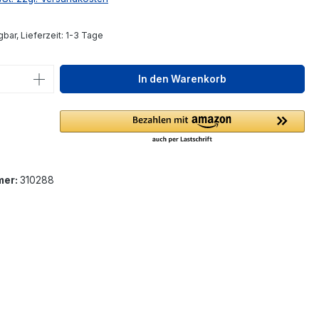
bar, Lieferzeit: 1-3 Tage
 Anzahl: Gib den gewünschten Wert ein 
In den Warenkorb
mer:
310288