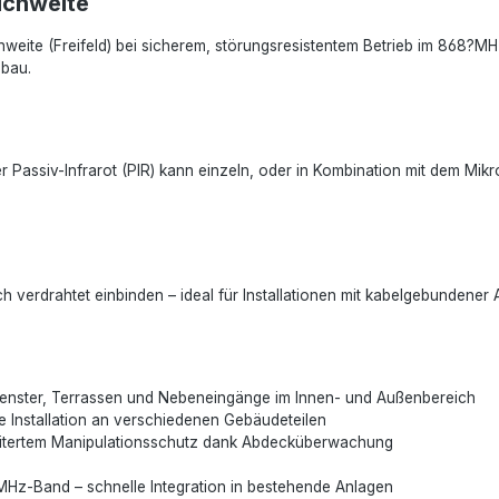
ichweite
eite (Freifeld) bei sicherem, störungsresistentem Betrieb im 868?MHz
ubau.
er Passiv-Infrarot (PIR) kann einzeln, oder in Kombination mit dem Mi
 verdrahtet einbinden – ideal für Installationen mit kabelgebundener
 Fenster, Terrassen und Nebeneingänge im Innen- und Außenbereich
ige Installation an verschiedenen Gebäudeteilen
erweitertem Manipulationsschutz dank Abdecküberwachung
MHz-Band – schnelle Integration in bestehende Anlagen