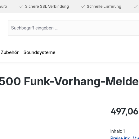
Euro
Sichere SSL Verbindung
Schnelle Lieferung
-Zubehör
Soundsysteme
00 Funk-Vorhang-Melder
Regulärer Prei
497,06
Inhalt:
1
Preise inkl. M