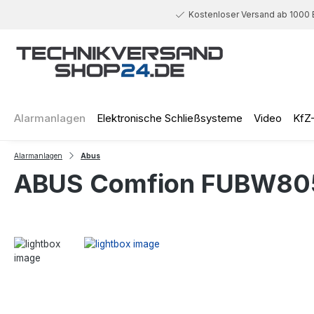
 Hauptinhalt springen
Zur Suche springen
Zur Hauptnavigation springen
Kostenloser Versand ab 1000 
Alarmanlagen
Elektronische Schließsysteme
Video
KfZ
Alarmanlagen
Abus
ABUS Comfion FUBW805