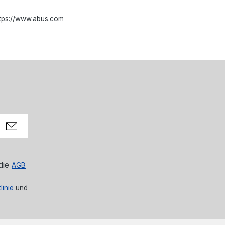
ttps://www.abus.com
die
AGB
linie
und