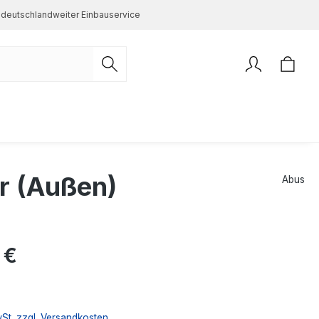
deutschlandweiter Einbauservice
 (Außen)
Abus
s:
 €
wSt. zzgl. Versandkosten