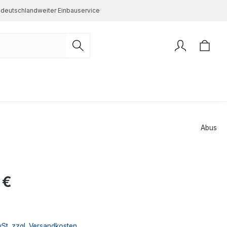
deutschlandweiter Einbauservice
Abus
s:
 €
wSt. zzgl. Versandkosten