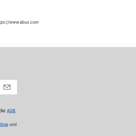
ttps://www.abus.com
die
AGB
linie
und