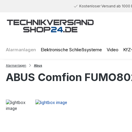
 Hauptinhalt springen
Zur Suche springen
Zur Hauptnavigation springen
Kostenloser Versand ab 1000 
Alarmanlagen
Elektronische Schließsysteme
Video
KfZ
Alarmanlagen
Abus
ABUS Comfion FUMO802