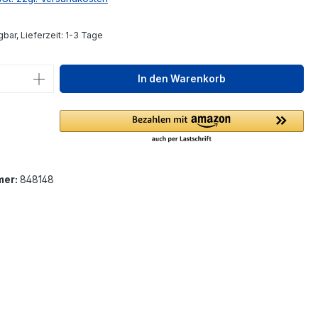
bar, Lieferzeit: 1-3 Tage
 Anzahl: Gib den gewünschten Wert ein 
In den Warenkorb
mer:
848148