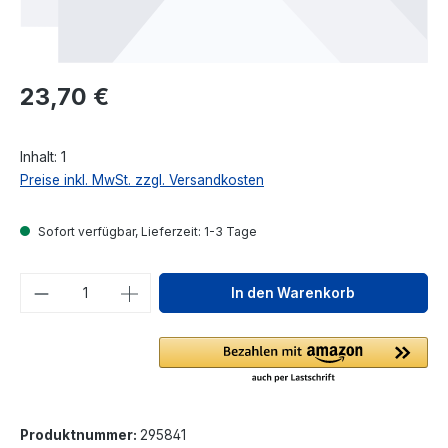
Regulärer Preis:
23,70 €
Inhalt:
1
Preise inkl. MwSt. zzgl. Versandkosten
Sofort verfügbar, Lieferzeit: 1-3 Tage
Produkt Anzahl: Gib den gewünschten We
In den Warenkorb
Produktnummer:
295841