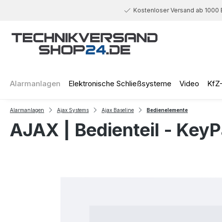
 Hauptinhalt springen
Zur Suche springen
Zur Hauptnavigation springen
Kostenloser Versand ab 1000 
Alarmanlagen
Elektronische Schließsysteme
Video
KfZ
Alarmanlagen
Ajax Systems
Ajax Baseline
Bedienelemente
AJAX | Bedienteil - Key