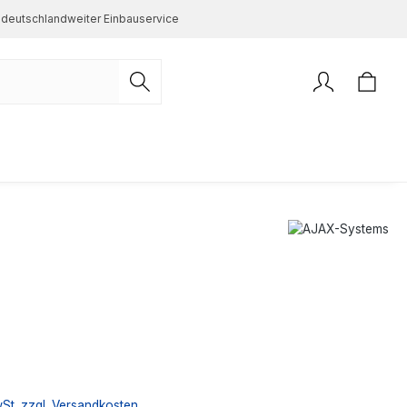
deutschlandweiter Einbauservice
s:
€
wSt. zzgl. Versandkosten