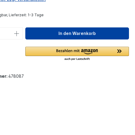
bar, Lieferzeit: 1-3 Tage
 Anzahl: Gib den gewünschten Wert ein 
In den Warenkorb
mer:
478087