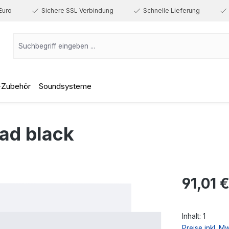
Euro
Sichere SSL Verbindung
Schnelle Lieferung
-Zubehör
Soundsysteme
Pad black
Regulärer Prei
91,01 
Inhalt:
1
Preise inkl. M