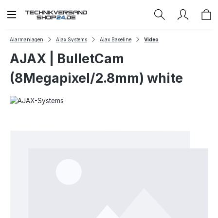
Zum Hauptinhalt springen
Alarmanlagen
Ajax Systems
Ajax Baseline
Video
AJAX | BulletCam
(8Megapixel/2.8mm) white