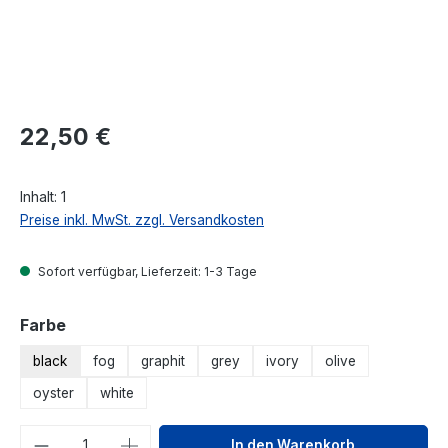
Regulärer Preis:
22,50 €
Inhalt:
1
Preise inkl. MwSt. zzgl. Versandkosten
Sofort verfügbar, Lieferzeit: 1-3 Tage
auswählen
Farbe
black
fog
graphit
grey
ivory
olive
oyster
white
Produkt Anzahl: Gib den gewünschten We
In den Warenkorb