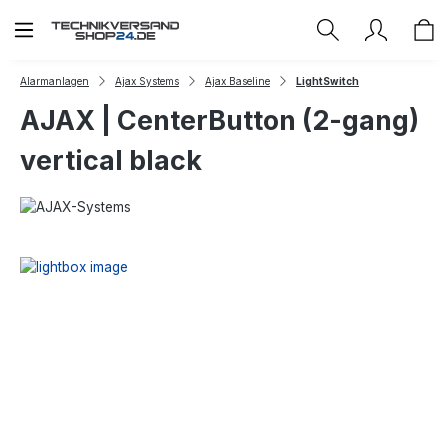
Zum Hauptinhalt springen
Alarmanlagen
Ajax Systems
Ajax Baseline
LightSwitch
AJAX | CenterButton (2-gang)
vertical black