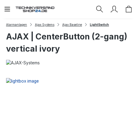
Zum Hauptinhalt springen
Alarmanlagen
Ajax Systems
Ajax Baseline
LightSwitch
AJAX | CenterButton (2-gang)
vertical ivory