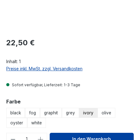
Regulärer Preis:
22,50 €
Inhalt:
1
Preise inkl. MwSt. zzgl. Versandkosten
Sofort verfügbar, Lieferzeit: 1-3 Tage
auswählen
Farbe
black
fog
graphit
grey
ivory
olive
oyster
white
Produkt Anzahl: Gib den gewünschten We
In den Warenkorb