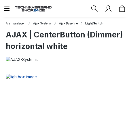
Zum Hauptinhalt springen
Alarmanlagen
Ajax Systems
Ajax Baseline
LightSwitch
AJAX | CenterButton (Dimmer)
horizontal white