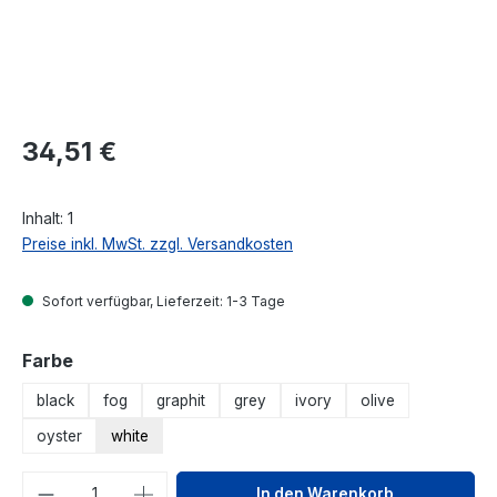
Regulärer Preis:
34,51 €
Inhalt:
1
Preise inkl. MwSt. zzgl. Versandkosten
Sofort verfügbar, Lieferzeit: 1-3 Tage
auswählen
Farbe
black
fog
graphit
grey
ivory
olive
oyster
white
Produkt Anzahl: Gib den gewünschten We
In den Warenkorb