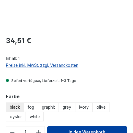
Regulärer Preis:
34,51 €
Inhalt:
1
Preise inkl. MwSt. zzgl. Versandkosten
Sofort verfügbar, Lieferzeit: 1-3 Tage
auswählen
Farbe
black
fog
graphit
grey
ivory
olive
oyster
white
Produkt Anzahl: Gib den gewünschten We
In den Warenkorb