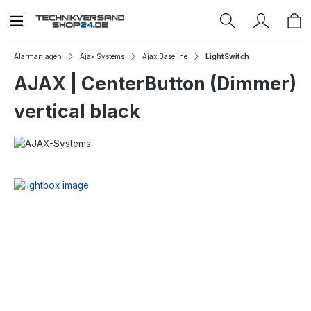
Zum Hauptinhalt springen
Alarmanlagen
Ajax Systems
Ajax Baseline
LightSwitch
AJAX | CenterButton (Dimmer)
vertical black