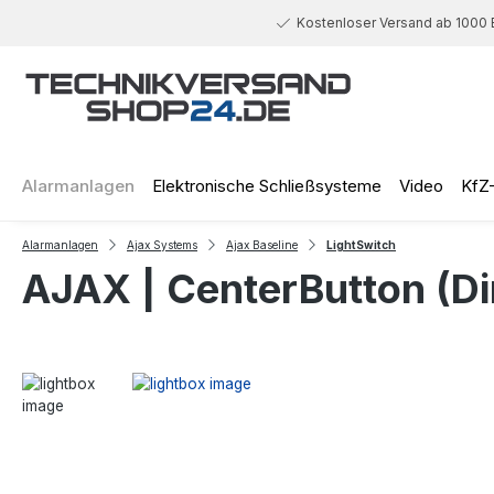
 Hauptinhalt springen
Zur Suche springen
Zur Hauptnavigation springen
Kostenloser Versand ab 1000 
Alarmanlagen
Elektronische Schließsysteme
Video
KfZ
Alarmanlagen
Ajax Systems
Ajax Baseline
LightSwitch
AJAX | CenterButton (Di