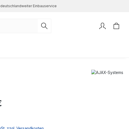
deutschlandweiter Einbauservice
s:
€
wSt. zzgl. Versandkosten