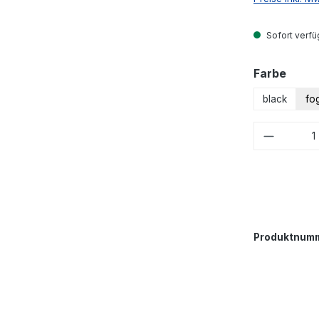
Sofort verfüg
ausw
Farbe
black
fo
Produkt
Produktnum