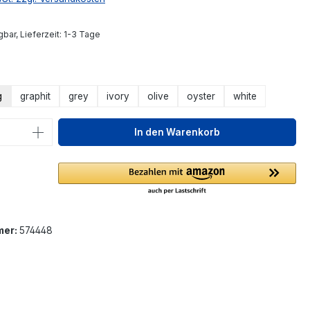
bar, Lieferzeit: 1-3 Tage
ählen
g
graphit
grey
ivory
olive
oyster
white
 Anzahl: Gib den gewünschten Wert ein 
In den Warenkorb
mer:
574448