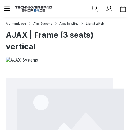
Zum Hauptinhalt springen
Alarmanlagen
Ajax Systems
Ajax Baseline
LightSwitch
AJAX | Frame (3 seats)
vertical