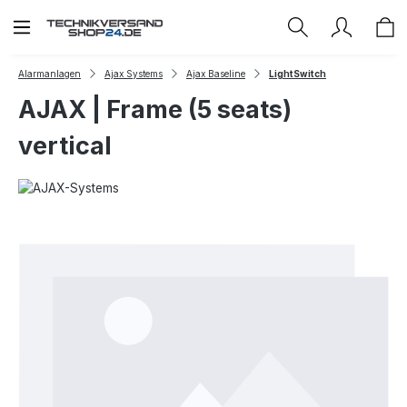
Zum Hauptinhalt springen
Alarmanlagen
Ajax Systems
Ajax Baseline
LightSwitch
AJAX | Frame (5 seats)
vertical