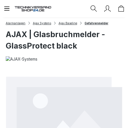
Zum Hauptinhalt springen
Alarmanlagen
Ajax Systems
Ajax Baseline
Gefahrenmelder
AJAX | Glasbruchmelder -
GlassProtect black