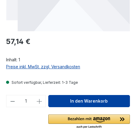
Regulärer Preis:
57,14 €
Inhalt:
1
Preise inkl. MwSt. zzgl. Versandkosten
Sofort verfügbar, Lieferzeit: 1-3 Tage
Produkt Anzahl: Gib den gewünschten We
In den Warenkorb