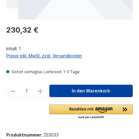
Regulärer Preis:
230,32 €
Inhalt:
1
Preise inkl. MwSt. zzgl. Versandkosten
Sofort verfügbar, Lieferzeit: 1-3 Tage
Produkt Anzahl: Gib den gewünschten We
In den Warenkorb
Produktnummer:
253033