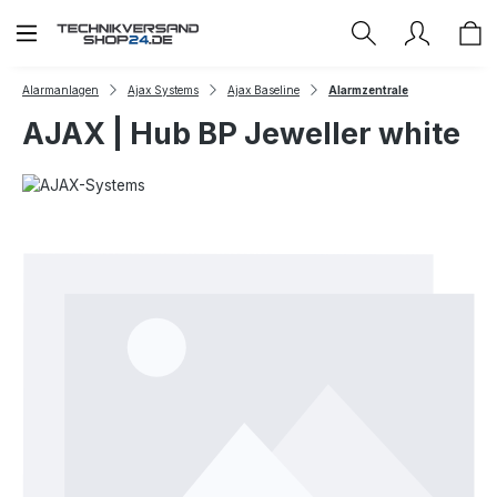
Zum Hauptinhalt springen
Alarmanlagen
Ajax Systems
Ajax Baseline
Alarmzentrale
AJAX | Hub BP Jeweller white