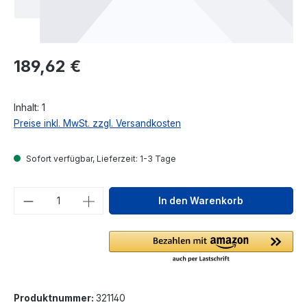
Regulärer Preis:
189,62 €
Inhalt:
1
Preise inkl. MwSt. zzgl. Versandkosten
Sofort verfügbar, Lieferzeit: 1-3 Tage
Produkt Anzahl: Gib den gewünschten We
In den Warenkorb
Produktnummer:
321140