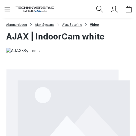
Zum Hauptinhalt springen
Alarmanlagen
Ajax Systems
Ajax Baseline
Video
AJAX | IndoorCam white