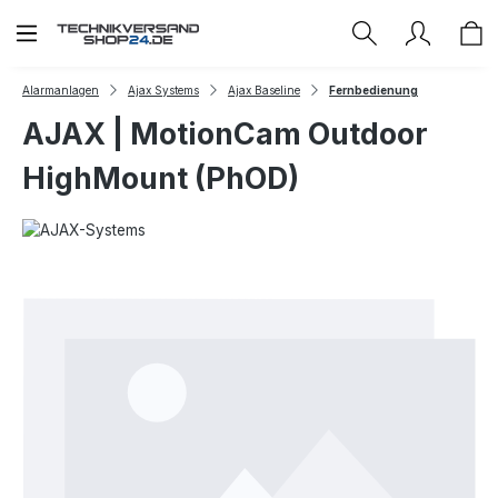
Zum Hauptinhalt springen
Alarmanlagen
Ajax Systems
Ajax Baseline
Fernbedienung
AJAX | MotionCam Outdoor
HighMount (PhOD)