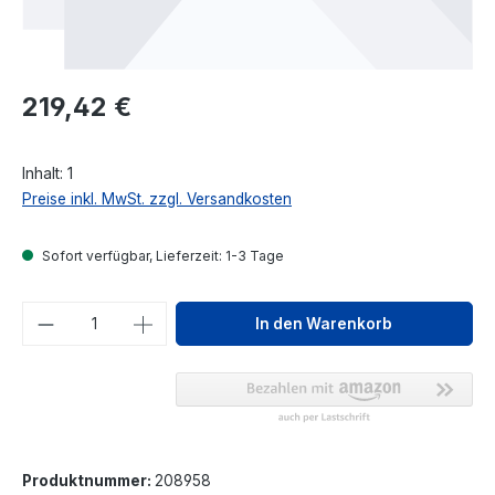
Regulärer Preis:
219,42 €
Inhalt:
1
Preise inkl. MwSt. zzgl. Versandkosten
Sofort verfügbar, Lieferzeit: 1-3 Tage
Produkt Anzahl: Gib den gewünschten We
In den Warenkorb
Produktnummer:
208958