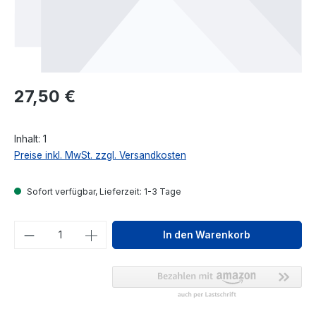
Regulärer Preis:
27,50 €
Inhalt:
1
Preise inkl. MwSt. zzgl. Versandkosten
Sofort verfügbar, Lieferzeit: 1-3 Tage
Produkt Anzahl: Gib den gewünschten We
In den Warenkorb