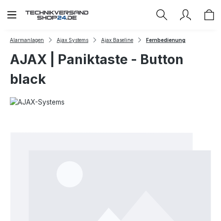
Zum Hauptinhalt springen
Alarmanlagen
Ajax Systems
Ajax Baseline
Fernbedienung
AJAX | Paniktaste - Button
black