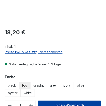
Regulärer Preis:
18,20 €
Inhalt:
1
Preise inkl. MwSt. zzgl. Versandkosten
Sofort verfügbar, Lieferzeit: 1-3 Tage
auswählen
Farbe
black
fog
graphit
grey
ivory
olive
oyster
white
Produkt Anzahl: Gib den gewünschten We
In den Warenkorb