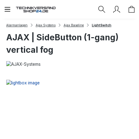
Zum Hauptinhalt springen
Alarmanlagen
Ajax Systems
Ajax Baseline
LightSwitch
AJAX | SideButton (1-gang)
vertical fog