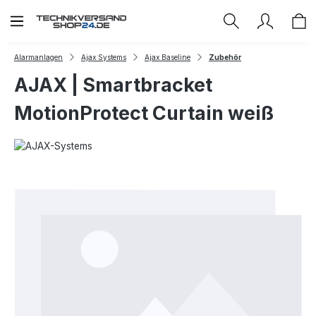
Zum Hauptinhalt springen
Alarmanlagen
Ajax Systems
Ajax Baseline
Zubehör
AJAX | Smartbracket
MotionProtect Curtain weiß