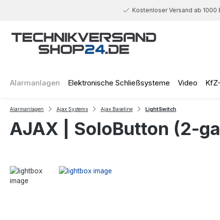
 Hauptinhalt springen
Zur Suche springen
Zur Hauptnavigation springen
Kostenloser Versand ab 1000 
Alarmanlagen
Elektronische Schließsysteme
Video
KfZ
Alarmanlagen
Ajax Systems
Ajax Baseline
LightSwitch
AJAX | SoloButton (2-ga