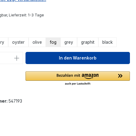
bar, Lieferzeit: 1-3 Tage
ählen
ory
oyster
olive
fog
grey
graphit
black
 Anzahl: Gib den gewünschten Wert ein 
In den Warenkorb
mer:
547193