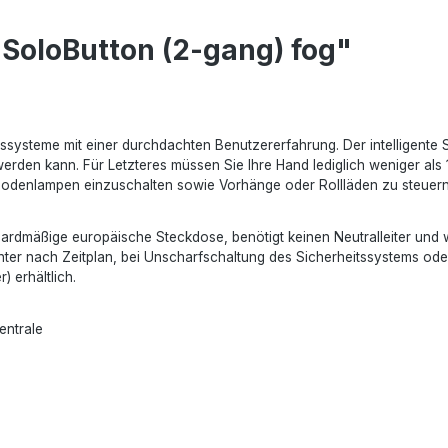
SoloButton (2-gang) fog"
itssysteme mit einer durchdachten Benutzererfahrung. Der intelligente
rden kann. Für Letzteres müssen Sie Ihre Hand lediglich weniger als 15
nd Bodenlampen einzuschalten sowie Vorhänge oder Rollläden zu steuern
standardmäßige europäische Steckdose, benötigt keinen Neutralleiter 
hter nach Zeitplan, bei Unscharfschaltung des Sicherheitssystems oder 
 erhältlich.
entrale