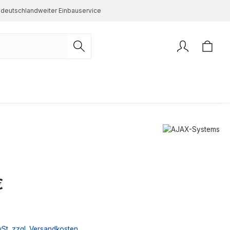
deutschlandweiter Einbauservice
s:
€
wSt. zzgl. Versandkosten