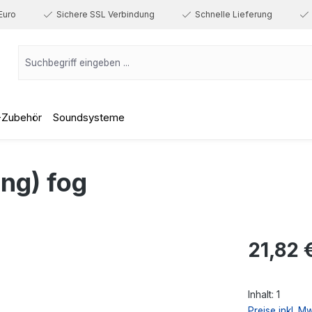
Euro
Sichere SSL Verbindung
Schnelle Lieferung
-Zubehör
Soundsysteme
ng) fog
Regulärer Prei
21,82 
Inhalt:
1
Preise inkl. M