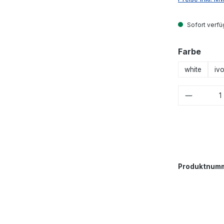
Sofort verfüg
ausw
Farbe
white
iv
Produkt
Produktnum