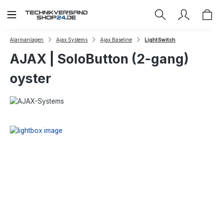
Zum Hauptinhalt springen
Alarmanlagen
Ajax Systems
Ajax Baseline
LightSwitch
AJAX | SoloButton (2-gang)
oyster