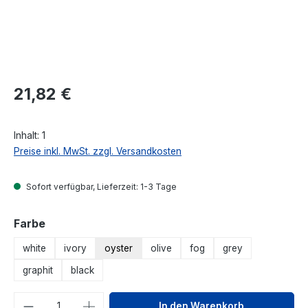
Regulärer Preis:
21,82 €
Inhalt:
1
Preise inkl. MwSt. zzgl. Versandkosten
Sofort verfügbar, Lieferzeit: 1-3 Tage
auswählen
Farbe
white
ivory
oyster
olive
fog
grey
graphit
black
Produkt Anzahl: Gib den gewünschten We
In den Warenkorb