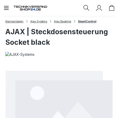
Zum Hauptinhalt springen
Alarmanlagen
Ajax Systems
Ajax Baseline
SmartControl
AJAX | Steckdosensteuerung
Socket black