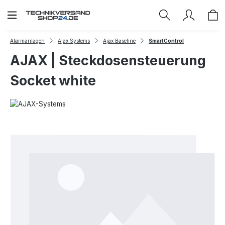
Zum Hauptinhalt springen
Alarmanlagen
Ajax Systems
Ajax Baseline
SmartControl
AJAX | Steckdosensteuerung
Socket white