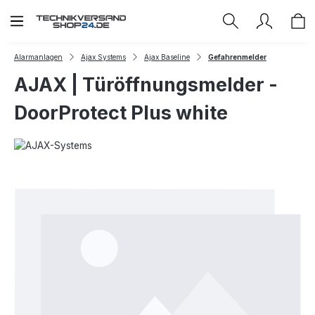
Zum Hauptinhalt springen
Alarmanlagen
Ajax Systems
Ajax Baseline
Gefahrenmelder
AJAX | Türöffnungsmelder -
DoorProtect Plus white