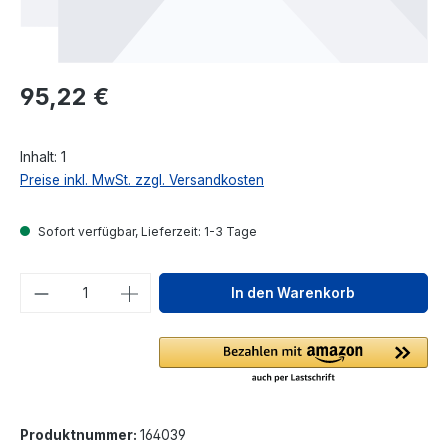
Regulärer Preis:
95,22 €
Inhalt:
1
Preise inkl. MwSt. zzgl. Versandkosten
Sofort verfügbar, Lieferzeit: 1-3 Tage
Produkt Anzahl: Gib den gewünschten We
In den Warenkorb
Produktnummer:
164039