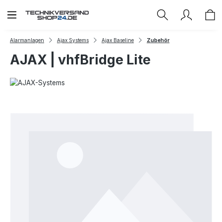
Zum Hauptinhalt springen
Alarmanlagen
Ajax Systems
Ajax Baseline
Zubehör
AJAX | vhfBridge Lite