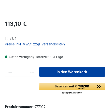
Regulärer Preis:
113,10 €
Inhalt:
1
Preise inkl. MwSt. zzgl. Versandkosten
Sofort verfügbar, Lieferzeit: 1-3 Tage
Produkt Anzahl: Gib den gewünschten We
In den Warenkorb
Produktnummer:
977109