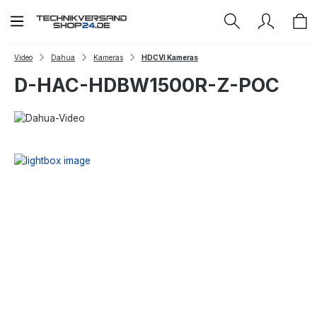
Zum Hauptinhalt springen
Video
Dahua
Kameras
HDCVI Kameras
D-HAC-HDBW1500R-Z-POC