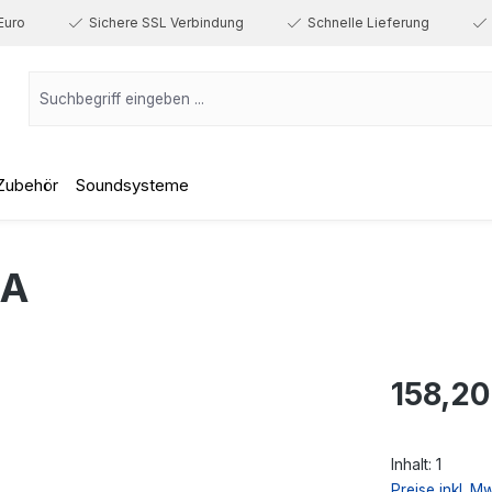
Euro
Sichere SSL Verbindung
Schnelle Lieferung
Zubehör
Soundsysteme
-A
Regulärer Prei
158,20
Inhalt:
1
Preise inkl. M