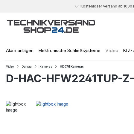
 Hauptinhalt springen
Zur Suche springen
Zur Hauptnavigation springen
Kostenloser Versand ab 1000 
Alarmanlagen
Elektronische Schließsysteme
Video
KfZ-
Video
Dahua
Kameras
HDCVI Kameras
D-HAC-HFW2241TUP-Z