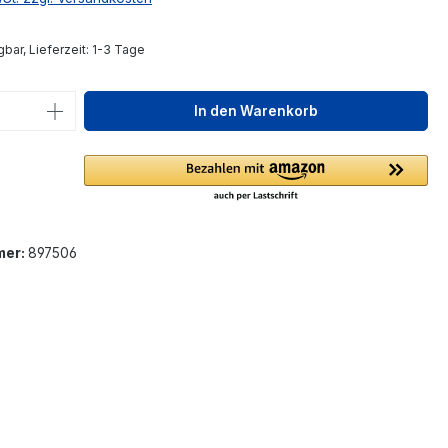
bar, Lieferzeit: 1-3 Tage
 Anzahl: Gib den gewünschten Wert ein 
In den Warenkorb
mer:
897506