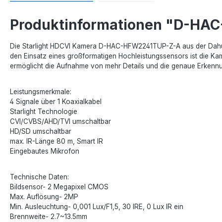
Produktinformationen "D-HA
Die Starlight HDCVI Kamera D-HAC-HFW2241TUP-Z-A aus der Dahua 
den Einsatz eines großformatigen Hochleistungssensors ist die Kame
ermöglicht die Aufnahme von mehr Details und die genaue Erkennu
Leistungsmerkmale:
4 Signale über 1 Koaxialkabel
Starlight Technologie
CVI/CVBS/AHD/TVI umschaltbar
HD/SD umschaltbar
max. IR-Länge 80 m, Smart IR
Eingebautes Mikrofon
Technische Daten:
Bildsensor- 2 Megapixel CMOS
Max. Auflösung- 2MP
Min. Ausleuchtung- 0,001 Lux/F1,5, 30 IRE, 0 Lux IR ein
Brennweite- 2.7~13.5mm