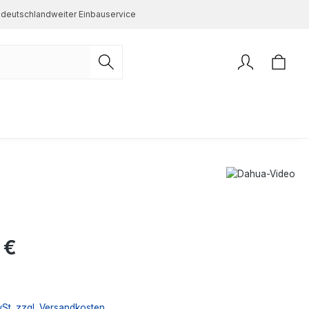
deutschlandweiter Einbauservice
s:
 €
wSt. zzgl. Versandkosten