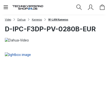
Zum Hauptinhalt springen
Video
Dahua
Kameras
W-LAN Kameras
D-IPC-F3DP-PV-0280B-EUR