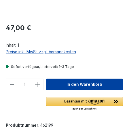
Regulärer Preis:
47,00 €
Inhalt:
1
Preise inkl. MwSt. zzgl. Versandkosten
Sofort verfügbar, Lieferzeit: 1-3 Tage
Produkt Anzahl: Gib den gewünschten We
In den Warenkorb
Produktnummer:
462199