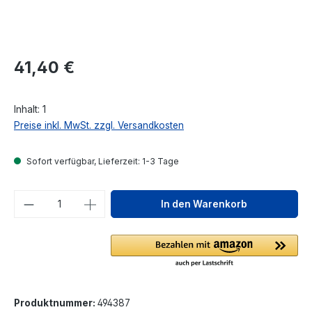
Regulärer Preis:
41,40 €
Inhalt:
1
Preise inkl. MwSt. zzgl. Versandkosten
Sofort verfügbar, Lieferzeit: 1-3 Tage
Produkt Anzahl: Gib den gewünschten We
In den Warenkorb
Produktnummer:
494387