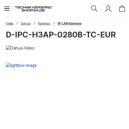
Zum Hauptinhalt springen
Video
Dahua
Kameras
W-LAN Kameras
D-IPC-H3AP-0280B-TC-EUR