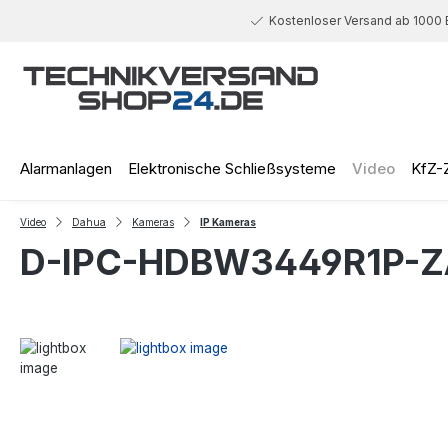
 Hauptinhalt springen
Zur Suche springen
Zur Hauptnavigation springen
Kostenloser Versand ab 1000 
Alarmanlagen
Elektronische Schließsysteme
Video
KfZ-
Video
Dahua
Kameras
IP Kameras
D-IPC-HDBW3449R1P-Z