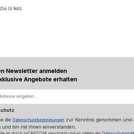
 256 G) NAS
en Newsletter anmelden
xklusive Angebote erhalten
schutz
be die
zur Kenntnis genommen und 
Datenschutzbestimmungen
 und bin mit ihnen einverstanden.
ite ist durch reCAPTCHA geschützt und es gelten die
Datenschutzricht