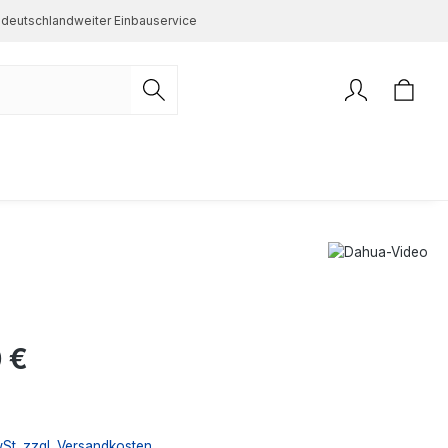
deutschlandweiter Einbauservice
s:
 €
wSt. zzgl. Versandkosten