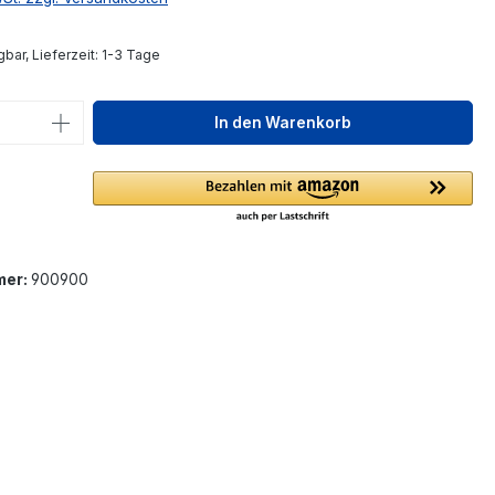
bar, Lieferzeit: 1-3 Tage
 Anzahl: Gib den gewünschten Wert ein 
In den Warenkorb
mer:
900900