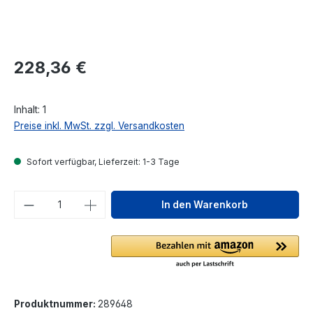
Regulärer Preis:
228,36 €
Inhalt:
1
Preise inkl. MwSt. zzgl. Versandkosten
Sofort verfügbar, Lieferzeit: 1-3 Tage
Produkt Anzahl: Gib den gewünschten We
In den Warenkorb
Produktnummer:
289648