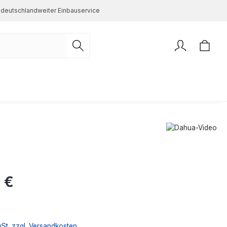
deutschlandweiter Einbauservice
s:
 €
wSt. zzgl. Versandkosten