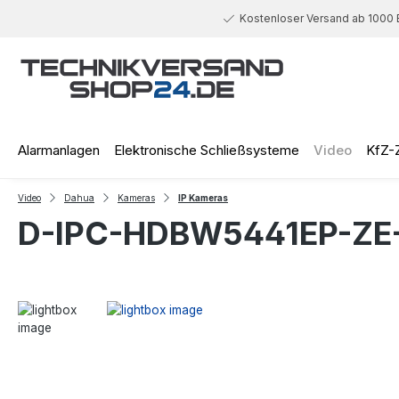
 Hauptinhalt springen
Zur Suche springen
Zur Hauptnavigation springen
Kostenloser Versand ab 1000 
Alarmanlagen
Elektronische Schließsysteme
Video
KfZ-
Video
Dahua
Kameras
IP Kameras
D-IPC-HDBW5441EP-ZE