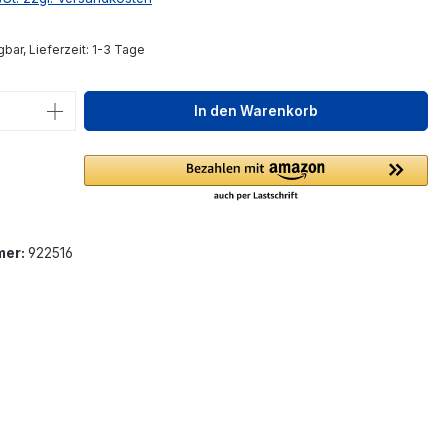
bar, Lieferzeit: 1-3 Tage
 Anzahl: Gib den gewünschten Wert ein 
In den Warenkorb
mer:
922516