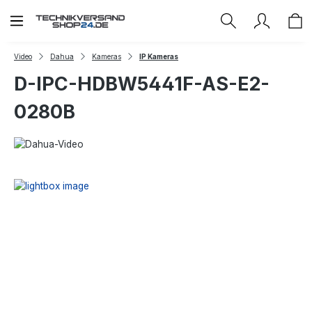
Zum Hauptinhalt springen
Video
Dahua
Kameras
IP Kameras
D-IPC-HDBW5441F-AS-E2-
0280B