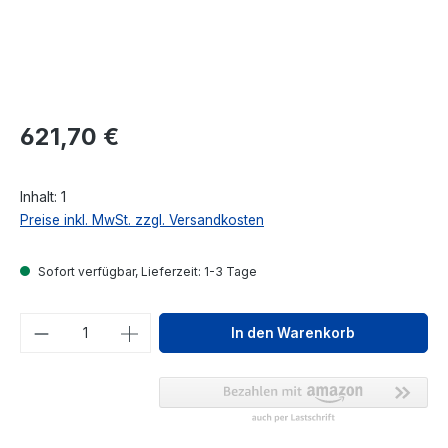
Regulärer Preis:
621,70 €
Inhalt:
1
Preise inkl. MwSt. zzgl. Versandkosten
Sofort verfügbar, Lieferzeit: 1-3 Tage
Produkt Anzahl: Gib den gewünschten We
In den Warenkorb