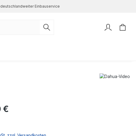
deutschlandweiter Einbauservice
s:
 €
wSt. zzgl. Versandkosten