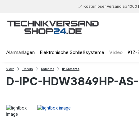
 Hauptinhalt springen
Zur Suche springen
Zur Hauptnavigation springen
Kostenloser Versand ab 1000 
Alarmanlagen
Elektronische Schließsysteme
Video
KfZ-
Video
Dahua
Kameras
IP Kameras
D-IPC-HDW3849HP-AS