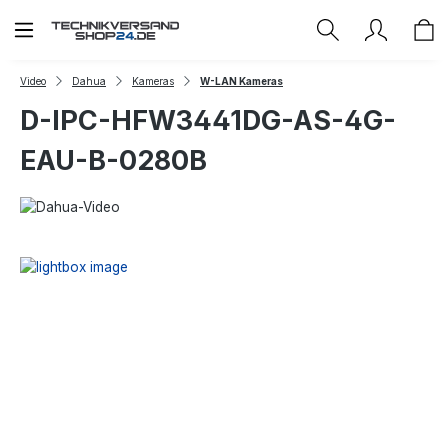
Zum Hauptinhalt springen
Video
Dahua
Kameras
W-LAN Kameras
D-IPC-HFW3441DG-AS-4G-
EAU-B-0280B