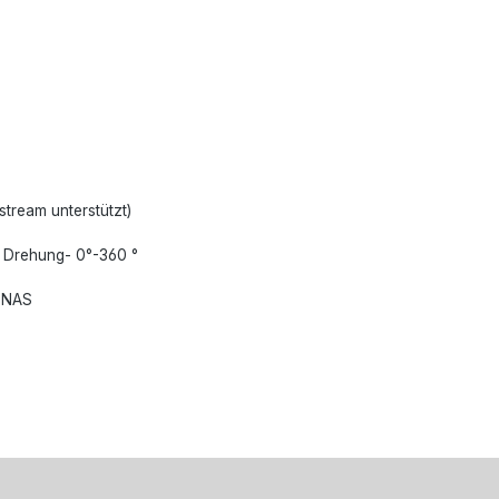
tream unterstützt)
° Drehung- 0°-360 °
) NAS