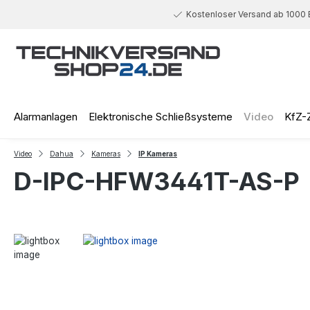
 Hauptinhalt springen
Zur Suche springen
Zur Hauptnavigation springen
Kostenloser Versand ab 1000 
Alarmanlagen
Elektronische Schließsysteme
Video
KfZ-
Video
Dahua
Kameras
IP Kameras
D-IPC-HFW3441T-AS-P