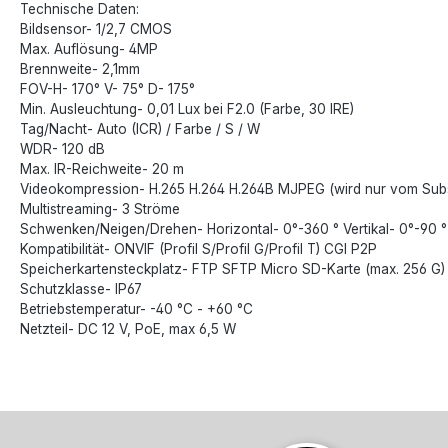
Technische Daten:
Bildsensor- 1/2,7 CMOS
Max. Auflösung- 4MP
Brennweite- 2,1mm
FOV-H- 170° V- 75° D- 175°
Min. Ausleuchtung- 0,01 Lux bei F2.0 (Farbe, 30 IRE)
Tag/Nacht- Auto (ICR) / Farbe / S / W
WDR- 120 dB
Max. IR-Reichweite- 20 m
Videokompression- H.265 H.264 H.264B MJPEG (wird nur vom Subs
Multistreaming- 3 Ströme
Schwenken/Neigen/Drehen- Horizontal- 0°-360 ° Vertikal- 0°-90 
Kompatibilität- ONVIF (Profil S/Profil G/Profil T) CGI P2P
Speicherkartensteckplatz- FTP SFTP Micro SD-Karte (max. 256 G
Schutzklasse- IP67
Betriebstemperatur- -40 °C - +60 °C
Netzteil- DC 12 V, PoE, max 6,5 W