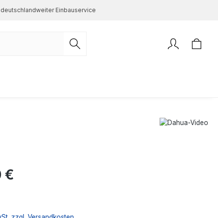
deutschlandweiter Einbauservice
s:
 €
wSt. zzgl. Versandkosten