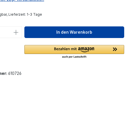
bar, Lieferzeit: 1-3 Tage
 Anzahl: Gib den gewünschten Wert ein 
In den Warenkorb
mer:
610726