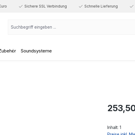
Euro
Sichere SSL Verbindung
Schnelle Lieferung
Zubehör
Soundsysteme
Regulärer Prei
253,50
Inhalt:
1
Preise inkl. M