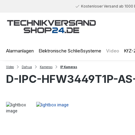
 Hauptinhalt springen
Zur Suche springen
Zur Hauptnavigation springen
Kostenloser Versand ab 1000 
Alarmanlagen
Elektronische Schließsysteme
Video
KfZ-
Video
Dahua
Kameras
IP Kameras
D-IPC-HFW3449T1P-AS