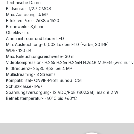
Technische Daten:
Bildsensor- 1/2.7 CMOS
Max. Auflösung- 4 MP
Effektive Pixel- 2688 x 1520
Brennweite- 3,6mm
Objektiv- fix
Alarm mit roter und blauer LED
Min. Ausleuchtung- 0,003 Lux bei F1.0 (Farbe, 30 IRE)
WDR- 120 dB
Max. Beleuchtungsreichweite- 30 m
Videokompression- H.265 H.264 H.264H H.264B MJPEG (wird nur v
Bildfrequenz- 25/30 BpS. bei 4 MP
Multistreaming- 3 Streams
Kompatibilität- ONVIF-Profil SundG, CGI
Schutzklasse- IP67
Spannungsversorgung- 12 VDC/PoE (802.3af), max. 8,2 W
Betriebstemperatur- -40°C bis +60°C