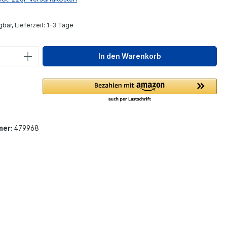
bar, Lieferzeit: 1-3 Tage
 Anzahl: Gib den gewünschten Wert ein 
In den Warenkorb
mer:
479968