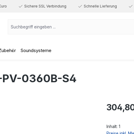
Euro
Sichere SSL Verbindung
Schnelle Lieferung
Zubehör
Soundsysteme
-PV-0360B-S4
Regulärer Prei
304,80
Inhalt:
1
Preise inkl. M