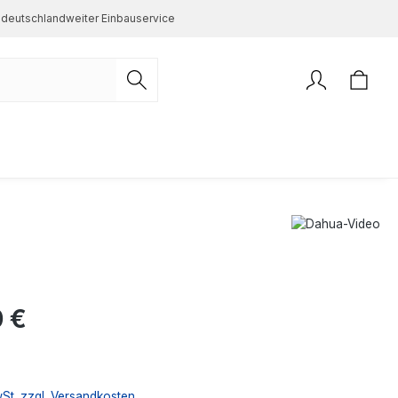
deutschlandweiter Einbauservice
s:
 €
wSt. zzgl. Versandkosten